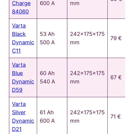
Charge
600 A
mm
84060
Varta
Black
53 Ah
242x175x175
79 €
Dynamic
500 A
mm
C11
Varta
Blue
60 Ah
242x175x175
67 €
Dynamic
540 A
mm
D59
Varta
Silver
61 Ah
242x175x175
71 €
Dynamic
600 A
mm
D21