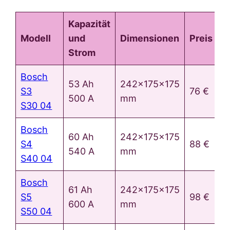
Kapazität
Modell
und
Dimensionen
Preis
Strom
Bosch
53 Ah
242x175x175
S3
76 €
500 A
mm
S30 04
Bosch
60 Ah
242x175x175
S4
88 €
540 A
mm
S40 04
Bosch
61 Ah
242x175x175
S5
98 €
600 A
mm
S50 04