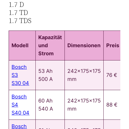
1.7 D
1.7 TD
1.7 TDS
Kapazität
Modell
und
Dimensionen
Preis
Strom
Bosch
53 Ah
242x175x175
S3
76 €
500 A
mm
S30 04
Bosch
60 Ah
242x175x175
S4
88 €
540 A
mm
S40 04
Bosch