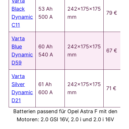
Varta
Black
53 Ah
242x175x175
79 €
Dynamic
500 A
mm
C11
Varta
Blue
60 Ah
242x175x175
67 €
Dynamic
540 A
mm
D59
Varta
Silver
61 Ah
242x175x175
71 €
Dynamic
600 A
mm
D21
Batterien passend für Opel Astra F mit den
Motoren: 2.0 GSI 16V, 2.0 i und 2.0 i 16V