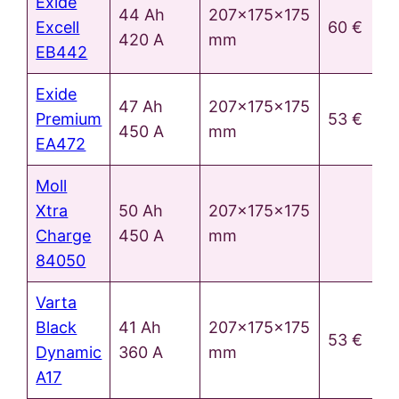
Exide
44 Ah
207x175x175
Excell
60 €
420 A
mm
EB442
Exide
47 Ah
207x175x175
Premium
53 €
450 A
mm
EA472
Moll
Xtra
50 Ah
207x175x175
Charge
450 A
mm
84050
Varta
Black
41 Ah
207x175x175
53 €
Dynamic
360 A
mm
A17