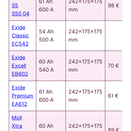
61 Ah
242x175x175
S5
98 €
600 A
mm
S50 04
Exide
54 Ah
242x175x175
Classic
500 A
mm
EC542
Exide
60 Ah
242x175x175
Excell
70 €
540 A
mm
EB602
Exide
61 Ah
242x175x175
Premium
61 €
600 A
mm
EA612
Moll
Xtra
60 Ah
242x175x175
89 €