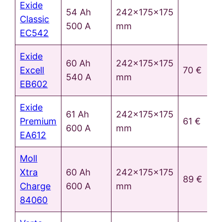
Exide
54 Ah
242x175x175
Classic
500 A
mm
EC542
Exide
60 Ah
242x175x175
Excell
70 €
540 A
mm
EB602
Exide
61 Ah
242x175x175
Premium
61 €
600 A
mm
EA612
Moll
Xtra
60 Ah
242x175x175
89 €
Charge
600 A
mm
84060